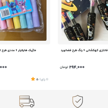
 کهکشانی ۶ رنگ طرح فضانورد
ماژیک هایلایتر ۶ عددی طرح استیچ
000
294,000
تومان
(1
رای
)
5