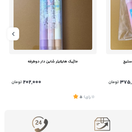
ماژیک هایلایتر شاین دار دوطرفه
202,000
375,
تومان
تومان
(1
رای
)
5