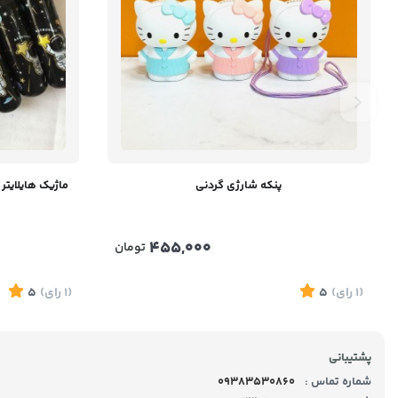
پنکه شارژی گردنی
ماژیک هایلایتر فانتزی
455,000
تومان
(1
رای
)
5
(1
رای
)
5
پشتیبانی
شماره تماس :
09383530860