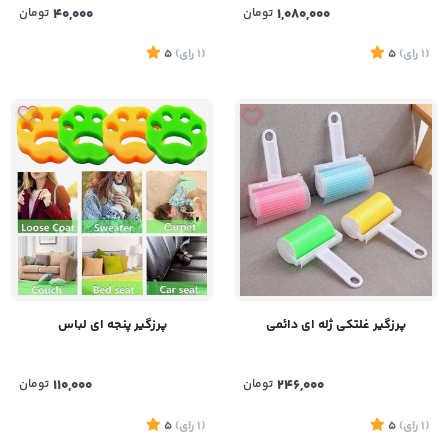
1,080,000
تومان
40,000
تومان
(1
رای
)
5
(1
رای
)
5
پرزگیر غلتکی ژله ای دائمی
پرزگیر پنجه ای لباس
246,000
تومان
110,000
تومان
(1
رای
)
5
(1
رای
)
5