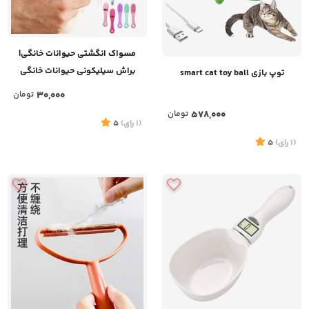
مسواک انگشتی حیوانات خانگی|
براش سیلیکونی حیوانات خانگی
توپ بازی smart cat toy ball
30,000
تومان
578,000
تومان
(1
رای
)
5
(1
رای
)
5