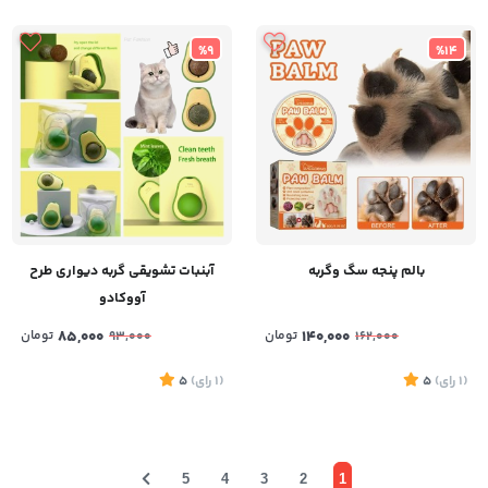
%9
%14
بالم پنجه سگ وگربه
آبنبات تشویقی گربه دیواری طرح
آووکادو
140,000
تومان
85,000
تومان
93,000
162,000
(1
رای
)
5
(1
رای
)
5
5
4
3
2
1