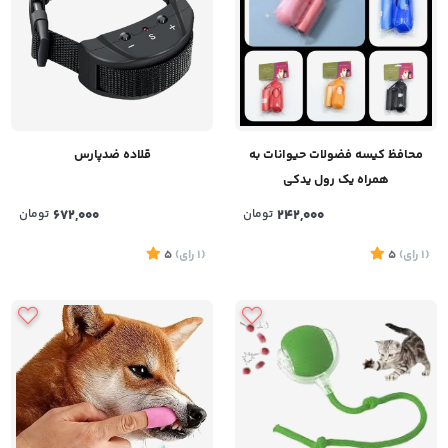
محافظ کیسه فضولات حیوانات به
قلاده ضدپارس
همراه یک رول یدکی
242,000
تومان
672,000
تومان
(1
رای
)
5
(1
رای
)
5