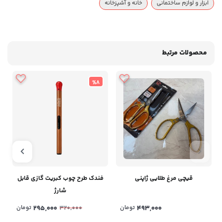
ابزار و لوازم ساختمانی
خانه و آشپزخانه
محصولات مرتبط
%8
قیچی مرغ طلایی ژاپنی
فندک طرح چوب کبریت گازی قابل
شارژ
493,000
تومان
295,000
تومان
320,000