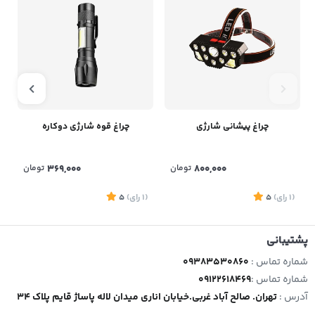
چراغ پیشانی شارژی
چراغ قوه شارژی دوکاره
800,000
تومان
369,000
تومان
(1
رای
)
5
(1
رای
)
5
1
پشتیبانی
شماره تماس :
09383530860
شماره تماس :
09122618469
آدرس :
تهران. صالح آباد غربی.خیابان اناری میدان لاله پاساژ قایم پلاک 34