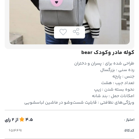
کوله مادر وکودک bear
طراحی شده برای : پسران و دختران
رده سنی : بزرگسال
جنس : پارچه
تعداد جیب : هشت
نحوه بسته شدن : زیپ
امکانات حمل : بند شانه
ویژگی‌های نظافتی : قابلیت شست‌وشو در ماشین لباسشویی
4.5
از
2
رای
امتیاز :
کدکالا: