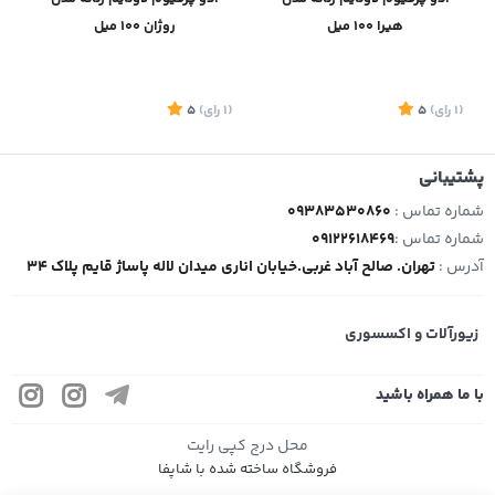
هیرا ۱۰۰ میل
روژان ۱۰۰ میل
(1
رای
)
5
(1
رای
)
5
1
پشتیبانی
شماره تماس :
09383530860
شماره تماس :
09122618469
موجود
موجود
آدرس :
تهران. صالح آباد غربی.خیابان اناری میدان لاله پاساژ قایم پلاک 34
زیورآلات و اکسسوری
با ما همراه باشید
محل درج کپی رایت
فروشگاه ساخته شده با شاپفا